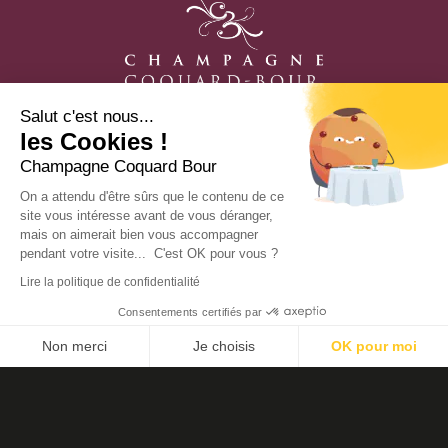
Salut c'est nous...
les Cookies !
Notre histoire
Champagne Coquard Bour
Notre exploitation
Nos valeurs
On a attendu d'être sûrs que le contenu de ce
Notre saison de vigneron
site vous intéresse avant de vous déranger,
mais on aimerait bien vous accompagner
pendant votre visite... C'est OK pour vous ?
Nos points de vente
Nous contacter
Lire la politique de confidentialité
Consentements certifiés par
Non merci
Je choisis
OK pour moi
Plateforme de Gestion du Consentement : Personnalisez vos O
Axeptio consent
Notre plateforme vous permet d'adapter et de gérer vos paramètr