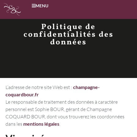
MENU
Politique de
confidentialités des
données
L’adresse de notre site Web est :
champagne-
coquardbour.fr
Le responsable de traitement des données à caractère
personnel est Sophie BOUR, gérant de Champagne
COQUARD BOUR, dont vous trouverez les coordonnées
dans les
mentions légales
.