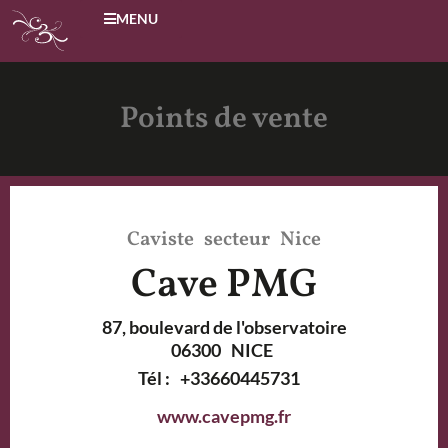
MENU
Points de vente
Caviste
secteur
Nice
Cave PMG
87, boulevard de l'observatoire
06300
NICE
Tél :
+33660445731
www.cavepmg.fr