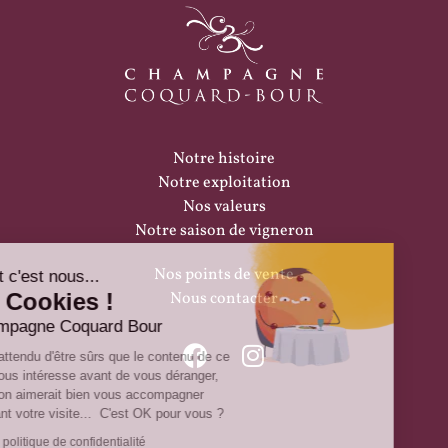
Notre histoire
Notre exploitation
Nos valeurs
Notre saison de vigneron
Nos points de vente
Salut c'est nous...
les Cookies !
Nous contacter
Champagne Coquard Bour
On a attendu d'être sûrs que le contenu de ce
site vous intéresse avant de vous déranger,
mais on aimerait bien vous accompagner
pendant votre visite... C'est OK pour vous ?
Lire la politique de confidentialité